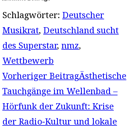
Schlagwörter
:
Deutscher
Musikrat
,
Deutschland sucht
des Superstar
,
nmz
,
Wettbewerb
Weitere
Vorheriger Beitrag
Ästhetische
Artikel
ansehen
Tauchgänge im Wellenbad –
Hörfunk der Zukunft: Krise
der Radio-Kultur und lokale