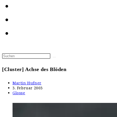
[Cluster] Achse des Blöden
Beitrags-
Martin Hufner
Autor:
Beitrag
3. Februar 2003
veröffentlicht:
Beitrags-
Glosse
Kategorie: