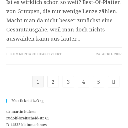
Ist es wirklich schon so weit? Best-Of-Platten
von Gruppen, die nur wenige Lenze zählen.
Macht man da nicht besser zunächst eine
Gesamtausgabe, weil man doch nichts
auswählen kann aus lauter…
FÜR
KOMMENTARE DEAKTIVIERT
24. APRIL 2007
PENTALOGY
–
(THE
VERY
BEST
OF)
MARDI
1
2
3
4
5
Zur näc
GRAS.BB
1999-
2004
Musikkritik.org
dr. martin hufner
rudolf-breitscheid-str. 61
D-14532 kleinmachnow