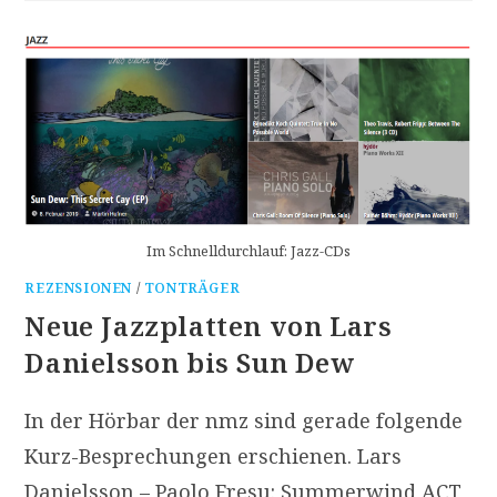
AUFNAHMEN
VON
PHRAIM
BIS
ZUM
MODERN
STRING
QUARTET
Im Schnelldurchlauf: Jazz-CDs
REZENSIONEN
/
TONTRÄGER
Neue Jazzplatten von Lars
Danielsson bis Sun Dew
In der Hörbar der nmz sind gerade folgende
Kurz-Besprechungen erschienen. Lars
Danielsson – Paolo Fresu: Summerwind ACT