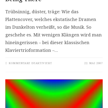
Trübsinnig, düster, träge: Wie das
Plattencover, welches ekstatische Dramen
im Dunkelton verheißt, so die Musik. So
geschehe es. Mit wenigen Klängen wird man
hineingerissen – bei dieser klassischen
Klaviertrioformation –…
FÜR
KOMMENTARE DEAKTIVIERT
22. MAI 2007
[REZ]
TORD
GUSTAVSEN
TRIO:
BEING
THERE