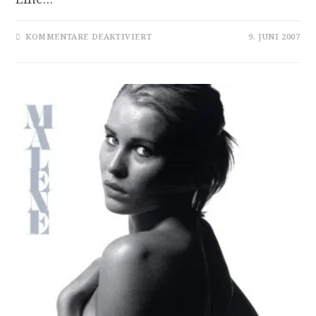
FÜR
KOMMENTARE DEAKTIVIERT
9. JUNI 2007
SILJE
NERGAARD:
DARKNESS
OUT
OF
BLUE