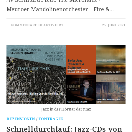
Meuroer Mandolinenorchester – Fire &…
FÜR
KOMMENTARE DEAKTIVIERT
23. JUNI 2021
HUFIS
PRISMEN:
CDS
AUS
JAZZ
UND
NEUER
MUSIK
(TOBIAS
MEINHART
BIS
HANNES
SEIDL)
Jazz in der HörBar der nmz
REZENSIONEN
/
TONTRÄGER
Schnelldurchlauf: Jazz-CDs von