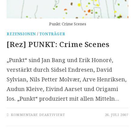
Punkt: Crime Scenes
REZENSIONEN
/
TONTRÄGER
[Rez] PUNKT: Crime Scenes
„Punkt“ sind Jan Bang und Erik Honoré,
verstärkt durch Sidsel Endresen, David
Sylvian, Nils Petter Molvær, Arve Henriksen,
Audun Kleive, Eivind Aarset und Origami
Ios. „Punkt“ produziert mit allen Mitteln…
FÜR
KOMMENTARE DEAKTIVIERT
26. JULI 2007
[REZ]
PUNKT:
CRIME
SCENES