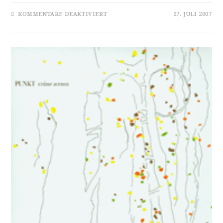
FÜR
KOMMENTARE DEAKTIVIERT
27. JULI 2007
[REZ]
SONORE,
ONLY
THE
DEVIL
HAS
NO
DREAMS