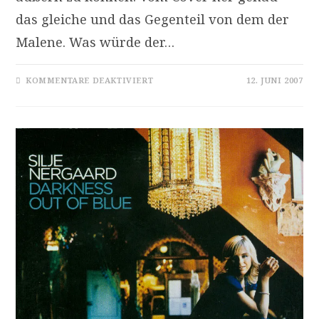
das gleiche und das Gegenteil von dem der
Malene. Was würde der…
FÜR
KOMMENTARE DEAKTIVIERT
12. JUNI 2007
JEAN
PAUL
BOURELLY:
NEWS
FROM
A
DARKED
OUT
ROOM