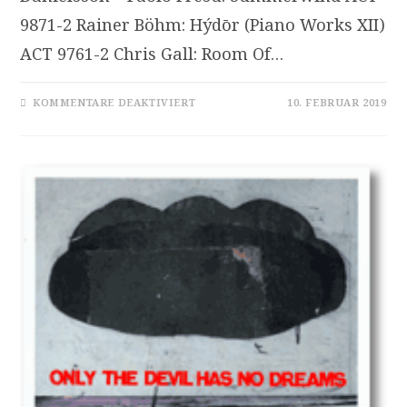
9871-2 Rainer Böhm: Hýdōr (Piano Works XII)
ACT 9761-2 Chris Gall: Room Of…
FÜR
KOMMENTARE DEAKTIVIERT
10. FEBRUAR 2019
NEUE
JAZZPLATTEN
VON
LARS
DANIELSSON
BIS
SUN
DEW