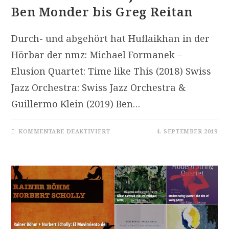
Ben Monder bis Greg Reitan
Durch- und abgehört hat Huflaikhan in der
Hörbar der nmz: Michael Formanek –
Elusion Quartet: Time like This (2018) Swiss
Jazz Orchestra: Swiss Jazz Orchestra &
Guillermo Klein (2019) Ben…
FÜR
KOMMENTARE DEAKTIVIERT
4. SEPTEMBER 2019
SCHNELLDURCHLAUF:
JAZZ-
CDS
VON
BEN
MONDER
BIS
GREG
REITAN