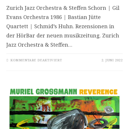
Zurich Jazz Orchestra & Steffen Schorn | Gil
Evans Orchestra 1986 | Bastian Jütte
Quartett | Schmid’s Huhn. Rezensionen in
der HörBar der neuen musikzeitung. Zurich
Jazz Orchestra & Steffen…
FÜR
KOMMENTARE DEAKTIVIERT
2. JUNI 2022
ZWEI
BIG
BANDS
UND
ZWEI
QUARTETTE
–
FRISCHE
JAZZ-
CDS
IN
DER
HÖRBAR
MAI
2022