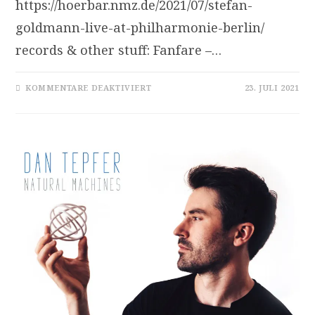
https://hoerbar.nmz.de/2021/07/stefan-
goldmann-live-at-philharmonie-berlin/
records & other stuff: Fanfare –…
FÜR
KOMMENTARE DEAKTIVIERT
23. JULI 2021
KLANG-
PRISMEN:
CDS
VON
BEETHOVEN
BIS
FRED
FRITH