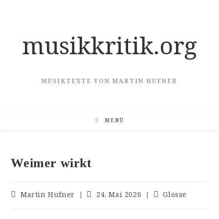
Zum
Inhalt
springen
musikkritik.org
MUSIKTEXTE VON MARTIN HUFNER
MENÜ
Weimer wirkt
Beitrags-
Beitrag
Beitrags-
Martin Hufner
24. Mai 2026
Glosse
Autor:
veröffentlicht:
Kategorie: