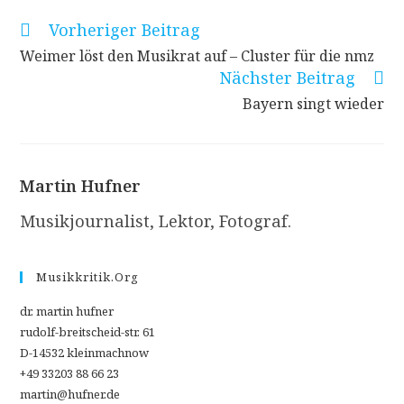
Vorheriger Beitrag
Weitere
Artikel
Weimer löst den Musikrat auf – Cluster für die nmz
ansehen
Nächster Beitrag
Bayern singt wieder
Martin Hufner
Musikjournalist, Lektor, Fotograf.
Musikkritik.org
dr. martin hufner
rudolf-breitscheid-str. 61
D-14532 kleinmachnow
+49 33203 88 66 23
martin@hufner.de