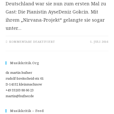
Deutschland war sie nun zum ersten Mal zu
Gast: Die Pianistin AyseDeniz Gokcin. Mit
ihrem „Nirvana-Projekt“ gelangte sie sogar
unter…
FÜR
KOMMENTARE DEAKTIVIERT
5. JULI 2016
NIRVANA-
PARAPHRASEN:
DIE
PIANISTIN
AYSEDENIZ
GOKCIN
Musikkritik.org
SPIELTE
ZUM
ERSTEN
dr. martin hufner
MAL
IN
rudolf-breitscheid-str. 61
DEUTSCHLAND
D-14532 kleinmachnow
+49 33203 88 66 23
martin@hufner.de
Musikkritik – Feed