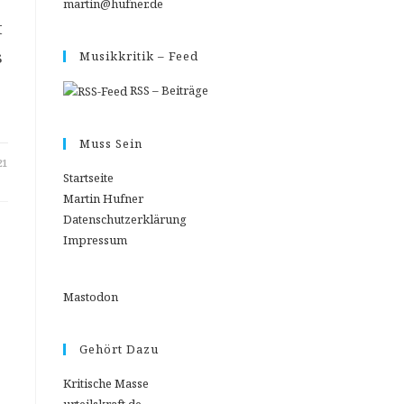
martin@hufner.de
t
s
Musikkritik – Feed
RSS – Beiträge
Muss Sein
21
Startseite
Martin Hufner
Datenschutzerklärung
Impressum
d
Mastodon
Gehört Dazu
Kritische Masse