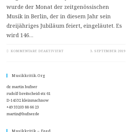
wurde der Monat der zeitgenössischen
Musik in Berlin, der in diesem Jahr sein
dreijähriges Jubiläum feiert, eingeläutet. Es
wird 146…
FÜR
KOMMENTARE DEAKTIVIERT
3. SEPTEMBER 2019
KUNST!
FREIHEIT!
ERÖFFNUNGSKONZERT
ZUM
„MONAT
DER
Musikkritik.org
ZEITGENÖSSISCHEN
MUSIK“
IN
dr. martin hufner
BERLIN
rudolf-breitscheid-str. 61
D-14532 kleinmachnow
+49 33203 88 66 23
martin@hufner.de
Musikkritik – Feed