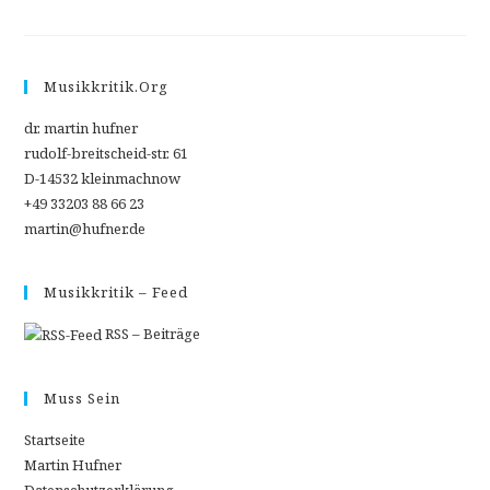
LINK-
TIPPS
2020/09:
BAROCK@HOME
|
SINGEN
Musikkritik.org
IN
ZEITEN
VON
dr. martin hufner
SARS-
COV-
rudolf-breitscheid-str. 61
2
D-14532 kleinmachnow
|
COCO
+49 33203 88 66 23
–
CORONA
martin@hufner.de
CONCERTS
Musikkritik – Feed
RSS – Beiträge
Muss Sein
Startseite
Martin Hufner