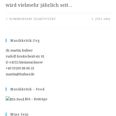
wird vielmehr jährlich seit…
FÜR
KOMMENTARE DEAKTIVIERT
1. JULI 2004
DAS
FRIEDENSPOTENTIAL
DER
MUSIK
–
DANIEL
Musikkritik.org
BARENBOIM
ERHIELT
WOLF-
dr. martin hufner
PREIS
rudolf-breitscheid-str. 61
D-14532 kleinmachnow
+49 33203 88 66 23
martin@hufner.de
Musikkritik – Feed
RSS – Beiträge
Muss Sein