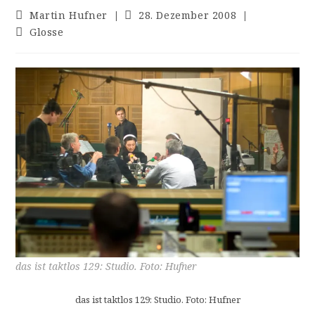
Beitrags-
Beitrag
Martin Hufner
28. Dezember 2008
Autor:
veröffentlicht:
Beitrags-
Glosse
Kategorie:
das ist taktlos 129: Studio. Foto: Hufner
das ist taktlos 129: Studio. Foto: Hufner