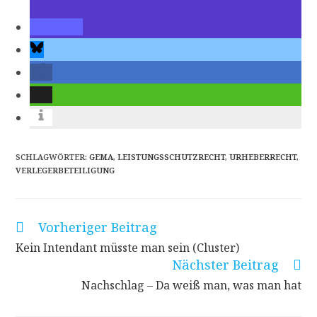
SCHLAGWÖRTER
:
GEMA
,
LEISTUNGSSCHUTZRECHT
,
URHEBERRECHT
,
VERLEGERBETEILIGUNG
Vorheriger Beitrag
Weitere
Artikel
Kein Intendant müsste man sein (Cluster)
ansehen
Nächster Beitrag
Nachschlag – Da weiß man, was man hat