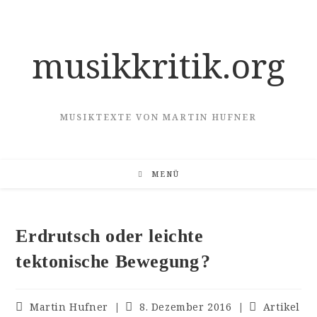
Zum
Inhalt
springen
musikkritik.org
MUSIKTEXTE VON MARTIN HUFNER
MENÜ
Erdrutsch oder leichte
tektonische Bewegung ?
Beitrags-
Beitrag
Beitrags-
Martin Hufner
8. Dezember 2016
Artikel