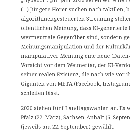
„Hypebot“: „Im Jahr 2026 sehen wir einen
(…) Jüngere Hörer suchen nach taktilen,
algorithmengesteuerten Streaming stehen
öffentlichen Meinung, dass KI-generiert
wertneutrale Gegenüber sind, sondern ge
Meinungsmanipulation und der Kulturkämp
manipulativer Meinung eine neue (Daten-
Vorsicht vor dem Weimertar, der KI-Verd
seiner realen Existenz, die nach wie vor 
Giganten von META (Facebook, Instagram
schleifen lässt.
2026 stehen fünf Landtagswahlen an. Es 
Pfalz (22. März), Sachsen-Anhalt (6. Se
(jeweils am 22. September) gewählt.