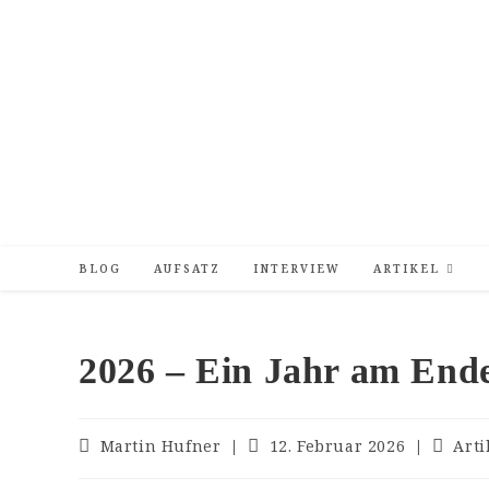
Zum
Inhalt
springen
BLOG
AUFSATZ
INTERVIEW
ARTIKEL
2026 – Ein Jahr am Ende
Beitrags-
Beitrag
Beitra
Martin Hufner
12. Februar 2026
Arti
Autor:
veröffentlicht:
Katego