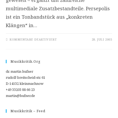
gewesen – ergänzt um zahlreiche
multimediale Zusatzbestandteile. Persepolis
ist ein Tonbandstück aus „konkreten
Klängen“ in…
FÜR
KOMMENTARE DEAKTIVIERT
28. JULI 2003
[REZ]
IANNIS
XENAKIS:
PERSEPOLIS
–
REMIXES
Musikkritik.org
(EDITION
I)
dr. martin hufner
rudolf-breitscheid-str. 61
D-14532 kleinmachnow
+49 33203 88 66 23
martin@hufner.de
Musikkritik – Feed