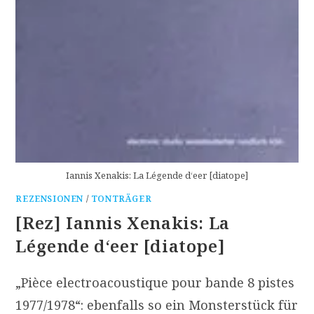
Iannis Xenakis: La Légende d‘eer [diatope]
REZENSIONEN
/
TONTRÄGER
[Rez] Iannis Xenakis: La
Légende d‘eer [diatope]
„Pièce electroacoustique pour bande 8 pistes
1977/1978“: ebenfalls so ein Monsterstück für