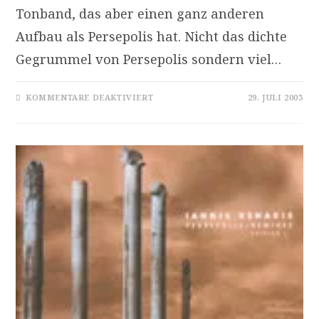
Tonband, das aber einen ganz anderen
Aufbau als Persepolis hat. Nicht das dichte
Gegrummel von Persepolis sondern viel…
FÜR
KOMMENTARE DEAKTIVIERT
29. JULI 2003
[REZ]
IANNIS
XENAKIS:
LA
LÉGENDE
D‘EER
[DIATOPE]