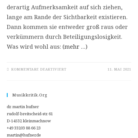
derartig Aufmerksamkeit auf sich ziehen,
lange am Rande der Sichtbarkeit existieren.
Dann kommen sie entweder groß raus oder
verkümmern durch Beteiligungslosigkeit.
Was wird wohl aus:
(mehr …)
FÜR
KOMMENTARE DEAKTIVIERT
11. MAI 2021
LINK-
TIPPS
2021/05:
SONIC
MATTER
|
Musikkritik.org
MUSIKPODCAST
„OFF
THE
dr. martin hufner
RECORD“
rudolf-breitscheid-str. 61
D-14532 kleinmachnow
+49 33203 88 66 23
martin@hufner.de