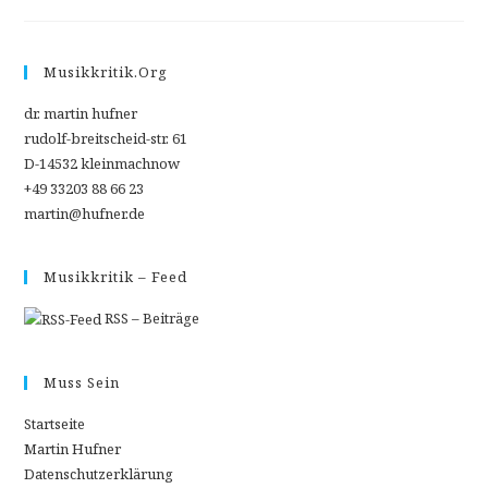
WEN
MAN
NICHT
VOLLSTOPFEN
KANN,
Musikkritik.org
DEN
STOPFT
MAN
dr. martin hufner
LEER
…
rudolf-breitscheid-str. 61
ODER:
D-14532 kleinmachnow
DIE
WELT
+49 33203 88 66 23
IST
ALLES
martin@hufner.de
WAS
‘NE
ZAHL
IST
Musikkritik – Feed
RSS – Beiträge
Muss Sein
Startseite
Martin Hufner
Datenschutzerklärung