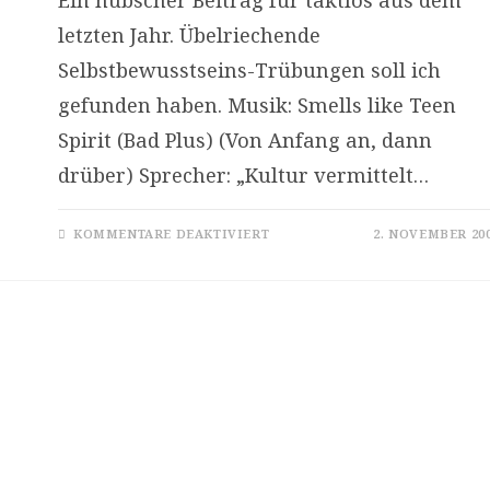
Ein hübscher Beitrag für taktlos aus dem
letzten Jahr. Übelriechende
Selbstbewusstseins-Trübungen soll ich
gefunden haben. Musik: Smells like Teen
Spirit (Bad Plus) (Von Anfang an, dann
drüber) Sprecher: „Kultur vermittelt…
FÜR
KOMMENTARE DEAKTIVIERT
2. NOVEMBER 20
TAKTLOS
#94:
VIELFALT
STATT
MULTIKULTI