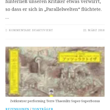
hinterließ unseren Kritiker etwas verwirrt,
so dass er sich in „Parallelwelten“ flüchtete.
…
FÜR
KOMMENTARE DEAKTIVIERT
22. MÄRZ 2018
PARALLELWELTEN
MIT
KLANG-
UND
ZEITKRATZERN
–
EIN
ABEND
BEI
MAERZMUSIK
2018
Zeitkratzer performing Terre Thaemlitz Super-SuperBonus
REZENSIONEN
/
TONTRÄGER