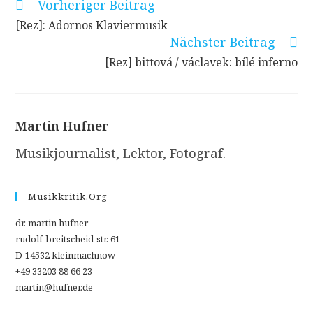
Vorheriger Beitrag
Weitere
Artikel
[Rez]: Adornos Klaviermusik
ansehen
Nächster Beitrag
[Rez] bittová / václavek: bílé inferno
Martin Hufner
Musikjournalist, Lektor, Fotograf.
Musikkritik.org
dr. martin hufner
rudolf-breitscheid-str. 61
D-14532 kleinmachnow
+49 33203 88 66 23
martin@hufner.de