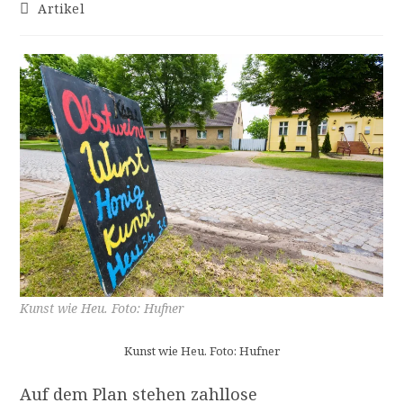
Autor:
veröffentlicht:
Beitrags-
Artikel
Kategorie:
Kunst wie Heu. Foto: Hufner
Kunst wie Heu. Foto: Hufner
Auf dem Plan stehen zahllose