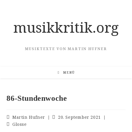
Zum
Inhalt
springen
musikkritik.org
MUSIKTEXTE VON MARTIN HUFNER
MENÜ
86-Stundenwoche
Beitrags-
Beitrag
Martin Hufner
20. September 2021
Autor:
veröffentlicht:
Beitrags-
Glosse
Kategorie: