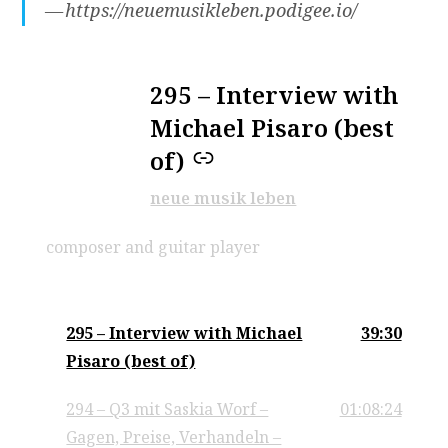
https://neuemusikleben.podigee.io/
295 – Interview with
–
Michael Pisaro (best
of)
neue musik leben
composer and guitar player
295 – Interview with Michael
39:30
Pisaro (best of)
294 – Q3 mit Saskia Worf –
01:08:24
Gagen, Preise, Verhandeln –