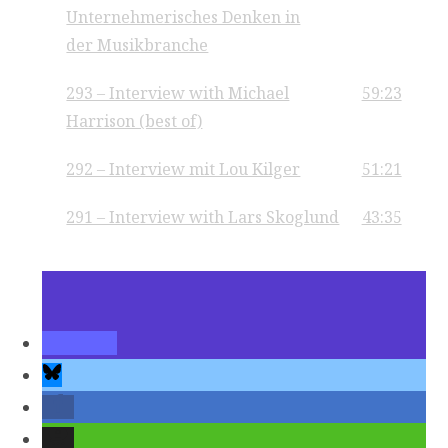
Unternehmerisches Denken in
der Musikbranche
293 – Interview with Michael
59:23
Harrison (best of)
292 – Interview mit Lou Kilger
51:21
291 – Interview with Lars Skoglund
43:35