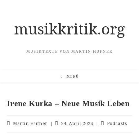
Zum
Inhalt
springen
musikkritik.org
MUSIKTEXTE VON MARTIN HUFNER
MENÜ
Irene Kurka – Neue Musik Leben
Beitrags-
Beitrag
Beitrags-
Martin Hufner
24. April 2023
Podcasts
Autor:
veröffentlicht:
Kategorie: