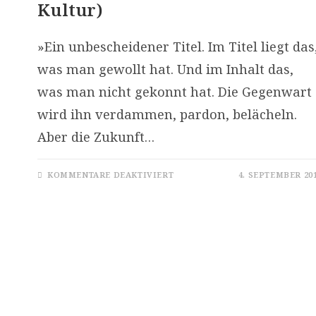
Kultur)
»Ein unbescheidener Titel. Im Titel liegt das
was man gewollt hat. Und im Inhalt das,
was man nicht gekonnt hat. Die Gegenwart
wird ihn verdammen, pardon, belächeln.
Aber die Zukunft…
FÜR
KOMMENTARE DEAKTIVIERT
4. SEPTEMBER 20
WIE
WÄRE
ES,
WENN
ALLES
SO
WÄRE,
WIE
ES
IST
(NACHWORT
ZU
THEOS
KURZSCHLUSS
–