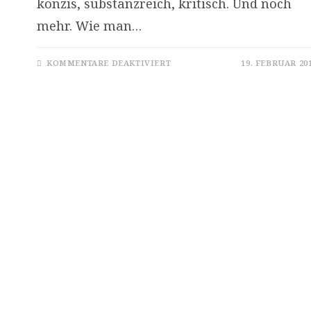
konzis, substanzreich, kritisch. Und noch
mehr. Wie man…
FÜR
KOMMENTARE DEAKTIVIERT
19. FEBRUAR 20
LINK-
TIPPS
2019/02