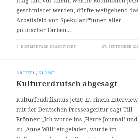
mag und vor allem, welche Koalitionen jetz
geschmiedet werden, dürfte weitgehend da
Arbeitsfeld von Spekulant*innen aller
politischer Farben…
FÜR
KOMMENTARE DEAKTIVIERT
27. SEPTEMBER 20
DAS
KULTURELLE
BINDEGEWEBE
ARTIKEL
/
GLOSSE
Kulturerdrutsch abgesagt
Kulturfeudalismus jetzt! In einem Intervie
mit der Deutschen Presseagentur sagt Till
Brönner: „Ich wurde ins ‚Heute Journal‘ und
zu ‚Anne Will‘ eingeladen, wurde im