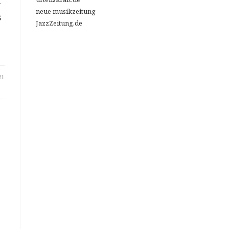
t
neue musikzeitung
s
JazzZeitung.de
21
w