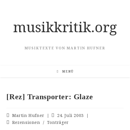
Zum
Inhalt
springen
musikkritik.org
MUSIKTEXTE VON MARTIN HUFNER
MENÜ
[Rez] Transporter: Glaze
Beitrags-
Beitrag
Martin Hufner
24. Juli 2003
Autor:
veröffentlicht:
Beitrags-
Rezensionen
/
Tonträger
Kategorie: