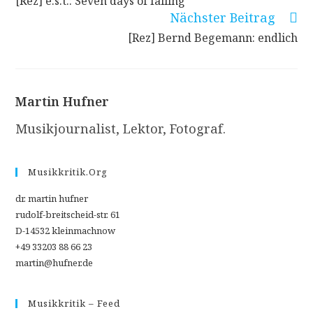
[Rez] e.s.t.: Seven days of falling
ansehen
Nächster Beitrag
[Rez] Bernd Begemann: endlich
Martin Hufner
Musikjournalist, Lektor, Fotograf.
Musikkritik.org
dr. martin hufner
rudolf-breitscheid-str. 61
D-14532 kleinmachnow
+49 33203 88 66 23
martin@hufner.de
Musikkritik – Feed