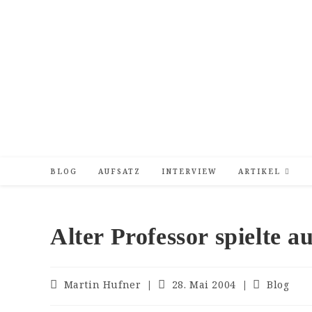
Zum
Inhalt
springen
BLOG
AUFSATZ
INTERVIEW
ARTIKEL
Alter Professor spielte au
Beitrags-
Beitrag
Beitrags-
Martin Hufner
28. Mai 2004
Blog
Autor:
veröffentlicht:
Kategorie: