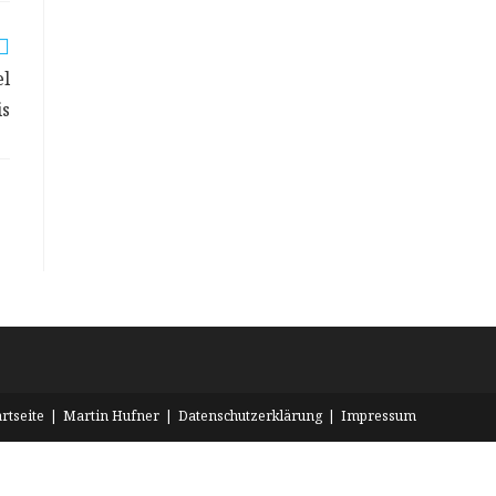
el
is
artseite
Martin Hufner
Datenschutzerklärung
Impressum