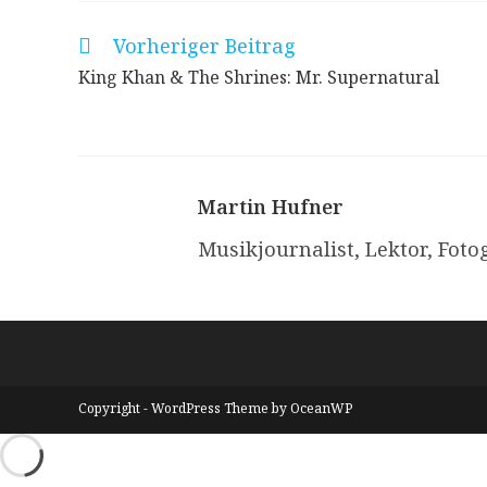
Vorheriger Beitrag
Weitere
Artikel
King Khan & The Shrines: Mr. Supernatural
ansehen
Martin Hufner
Musikjournalist, Lektor, Fotog
Copyright - WordPress Theme by OceanWP