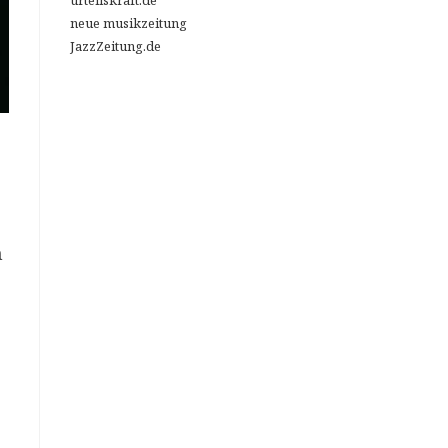
urteilskraft.de
neue musikzeitung
JazzZeitung.de
n