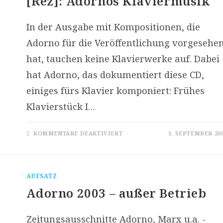
[Rez]: Adornos Klaviermusik
In der Ausgabe mit Kompositionen, die
Adorno für die Veröffentlichung vorgesehe
hat, tauchen keine Klavierwerke auf. Dabei
hat Adorno, das dokumentiert diese CD,
einiges fürs Klavier komponiert: Frühes
Klavierstück I…
FÜR
KOMMENTARE DEAKTIVIERT
1. SEPTEMBER 20
[REZ]:
ADORNOS
KLAVIERMUSIK
AUFSATZ
Adorno 2003 – außer Betrieb
Zeitungsausschnitte Adorno, Marx u.a. -