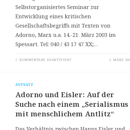
Selbstorganisiertes Seminar zur
Entwicklung eines kritischen
Gesellschaftsbegriffs mit Texten von
Adorno, Marx u.a. 14.-21. März 2003 im
Spessart. Tel: 040 / 43 17 47 XX;…
FÜR
KOMMENTARE DEAKTIVIERT
1. MÄRZ 20
ADORNO
2003
–
AUSSER B
ETRIEB
AUFSATZ
Adorno und Eisler: Auf der
Suche nach einem „Serialismus
mit menschlichem Antlitz“
Das Verhältnis zwischen Hanns Eisler und