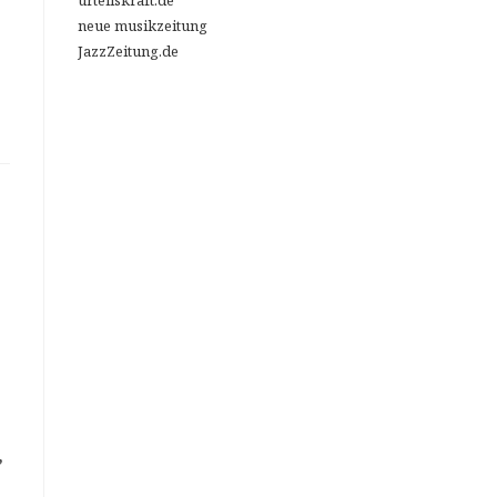
urteilskraft.de
neue musikzeitung
JazzZeitung.de
,