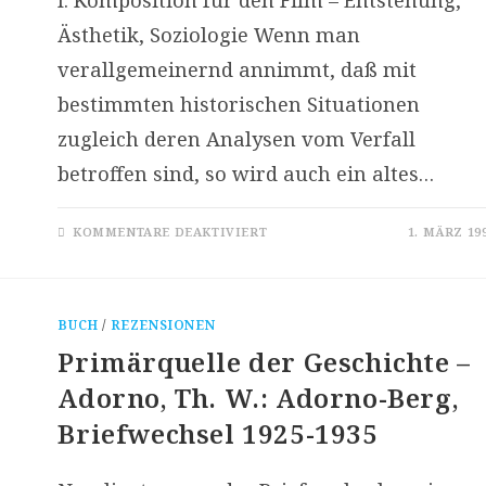
Ästhetik, Soziologie Wenn man
verallgemeinernd annimmt, daß mit
bestimmten historischen Situationen
zugleich deren Analysen vom Verfall
betroffen sind, so wird auch ein altes…
FÜR
KOMMENTARE DEAKTIVIERT
1. MÄRZ 19
KOMPOSITION
FÜR
DEN
FILM
–
EINE
BUCH
/
REZENSIONEN
VORSCHAU
AUF
Primärquelle der Geschichte –
DIE
VERGANGENHEIT
Adorno, Th. W.: Adorno-Berg,
Briefwechsel 1925-1935