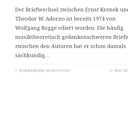
Der Briefwechsel zwischen Ernst Krenek un
Theodor W. Adorno ist bereits 1974 von
Wolfgang Rogge ediert worden. Die häufig
musiktheoretisch gedankenschweren Brief
zwischen den Autoren hat er schon damals
sachkundig…
FÜR
KOMMENTARE DEAKTIVIERT
17. MAI 20
DER
BRIEFWECHSEL
ZWISCHEN
ERNST
KRENEK
UND
THEODOR
W.
ADORNO,
NEU
EDIERT