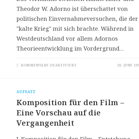
Theodor W. Adorno ist überschattet von
politischen Einvernahmeversuchen, die der
"kalte Krieg" mit sich brachte. Während in
Westdeutschland vor allem Adornos
Theorieentwicklung im Vordergrund…
FÜR
KOMMENTARE DEAKTIVIERT
26. JUNI 19
ADORNO
UND
EISLER:
AUF
DER
SUCHE
AUFSATZ
NACH
EINEM
Komposition für den Film –
„SERIALISMUS
MIT
MENSCHLICHEM
Eine Vorschau auf die
ANTLITZ“
Vergangenheit
I. Komposition für den Film – Entstehung,