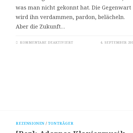
was man nicht gekonnt hat. Die Gegenwart
wird ihn verdammen, pardon, belächeln.
Aber die Zukunft…
FÜR
KOMMENTARE DEAKTIVIERT
4. SEPTEMBER 20
WIE
WÄRE
ES,
WENN
ALLES
SO
WÄRE,
WIE
ES
IST
(NACHWORT
ZU
THEOS
KURZSCHLUSS
–
85
KLEINE
STREITSCHRIFTEN
ZU
POLITIK
UND
REZENSIONEN
/
TONTRÄGER
KULTUR)