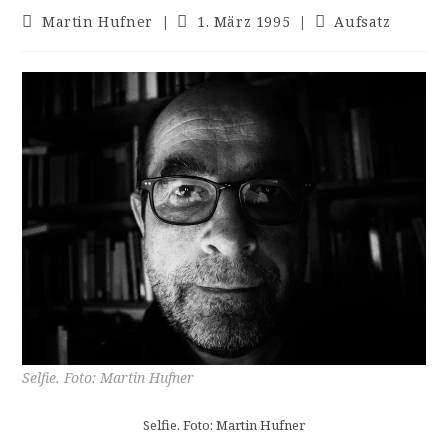
Beitrags-
Beitrag
Beitrags-
Martin Hufner
1. März 1995
Aufsatz
Autor:
veröffentlicht:
Kategorie:
Selfie. Foto: Martin Hufner
Selfie. Foto: Martin Hufner