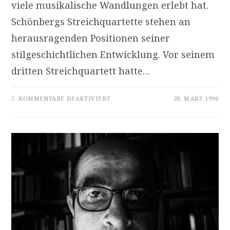
viele musikalische Wandlungen erlebt hat.
Schönbergs Streichquartette stehen an
herausragenden Positionen seiner
stilgeschichtlichen Entwicklung. Vor seinem
dritten Streichquartett hatte…
FÜR
KOMMENTARE DEAKTIVIERT
28. MÄRZ 1996
ARNOLD
SCHÖNBERG
(1874-
1951):
STREICHQUARTETT
OP.
30
(1927)