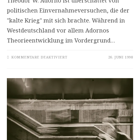
Theodor W. Adorno ist überschattet von
politischen Einvernahmeversuchen, die der
"kalte Krieg" mit sich brachte. Während in
Westdeutschland vor allem Adornos
Theorieentwicklung im Vordergrund…
FÜR
KOMMENTARE DEAKTIVIERT
26. JUNI 1998
ADORNO
UND
EISLER:
AUF
DER
SUCHE
NACH
EINEM
„SERIALISMUS
MIT
MENSCHLICHEM
ANTLITZ“