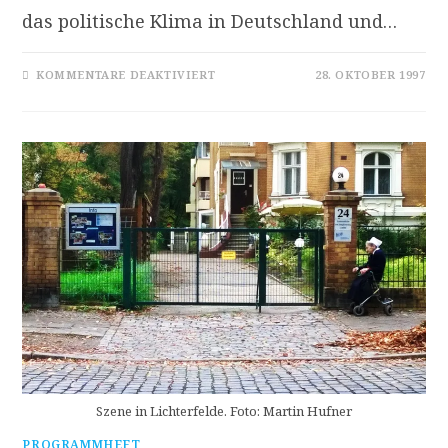
das politische Klima in Deutschland und…
FÜR
KOMMENTARE DEAKTIVIERT
28. OKTOBER 1997
ARNOLD
SCHÖNBERG
–
SPÄTE
WERKE:
KOL
NIDRE
OP.
39
·
DREIMAL
TAUSEND
JAHRE
OP.
50A
·
PSALM
130
OP.
50B
Szene in Lichterfelde. Foto: Martin Hufner
PROGRAMMHEFT