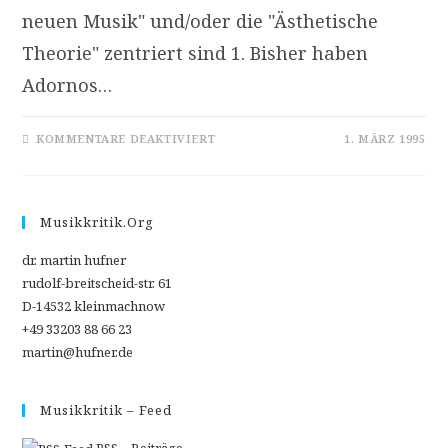
neuen Musik" und/oder die "Ästhetische
Theorie" zentriert sind 1. Bisher haben
Adornos…
FÜR
KOMMENTARE DEAKTIVIERT
1. MÄRZ 1995
ADORNOS
KOMPOSITORISCHE
UND
THEORETISCHE
AUSEINANDERSETZUNG
MIT
Musikkritik.org
DER
ZWÖLFTONTECHNIK
dr. martin hufner
rudolf-breitscheid-str. 61
D-14532 kleinmachnow
+49 33203 88 66 23
martin@hufner.de
Musikkritik – Feed
RSS – Beiträge