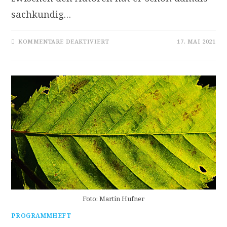
sachkundig…
FÜR
KOMMENTARE DEAKTIVIERT
17. MAI 2021
DER
BRIEFWECHSEL
ZWISCHEN
ERNST
KRENEK
UND
THEODOR
W.
ADORNO,
NEU
EDIERT
Foto: Martin Hufner
PROGRAMMHEFT