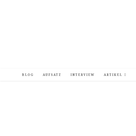
Zum
Inhalt
springen
BLOG
AUFSATZ
INTERVIEW
ARTIKEL