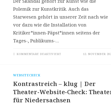
Der Skandal gehört zur Kunst wie die
Polemik zur Kunstkritik. Auch das
Starwesen gehört in unserer Zeit nach wie
vor dazu wie die Installation von
Kritiker*innen-Päpst*innen seitens der
Tages-, Publikums-…
FÜR
KOMMENTARE DEAKTIVIERT
12. NOVEMBER 20
POLARISIEREN
STATT
SPALTEN
–
KEIN
LEGATO
WEBSITECHECK
IST
ILLEGAL
Kontrastreich – klug | Der
Theater-Website-Check: Theate
für Niedersachsen