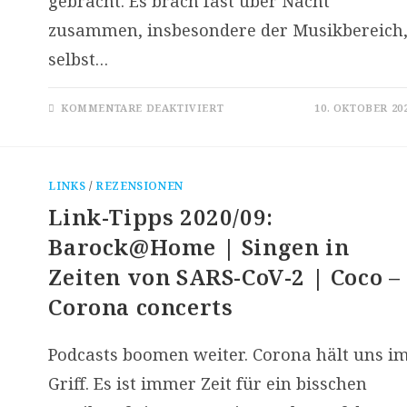
gebracht. Es brach fast über Nacht
zusammen, insbesondere der Musikbereich
selbst…
FÜR
KOMMENTARE DEAKTIVIERT
10. OKTOBER 20
[CLUSTER]
NORMALITÄT
ALS
GESCHÄFT
LINKS
/
REZENSIONEN
Link-Tipps 2020/09:
Barock@Home | Singen in
Zeiten von SARS-CoV-2 | Coco –
Corona concerts
Podcasts boomen weiter. Corona hält uns i
Griff. Es ist immer Zeit für ein bisschen