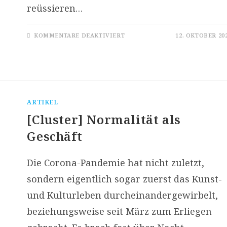
reüssieren…
FÜR
KOMMENTARE DEAKTIVIERT
12. OKTOBER 20
LINK-
TIPPS
2020/10:
MIT
WENN
UND
ABER
|
RAKETEREI
ARTIKEL
[Cluster] Normalität als
Geschäft
Die Corona-Pandemie hat nicht zuletzt,
sondern eigentlich sogar zuerst das Kunst-
und Kulturleben durcheinandergewirbelt,
beziehungsweise seit März zum Erliegen