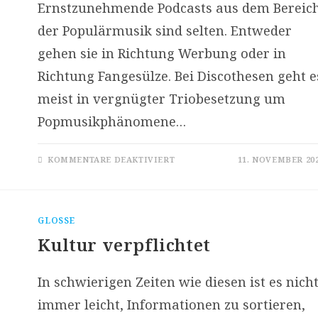
Ernstzunehmende Podcasts aus dem Bereic
der Populärmusik sind selten. Entweder
gehen sie in Richtung Werbung oder in
Richtung Fangesülze. Bei Discothesen geht e
meist in vergnügter Triobesetzung um
Popmusikphänomene…
FÜR
KOMMENTARE DEAKTIVIERT
11. NOVEMBER 20
DISCOTHESEN
–
DER
POP-
MUSIK-
PODCAST
GLOSSE
Kultur verpflichtet
In schwierigen Zeiten wie diesen ist es nich
immer leicht, Informationen zu sortieren,