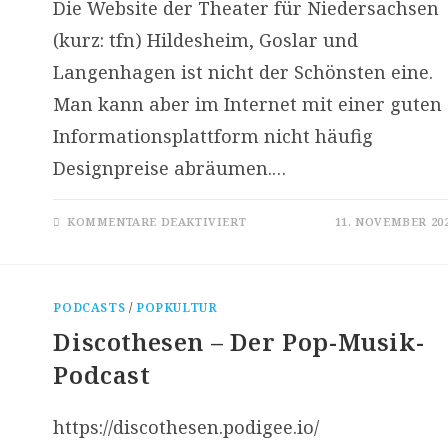
Die Website der Theater für Niedersachsen
(kurz: tfn) Hildesheim, Goslar und
Langenhagen ist nicht der Schönsten eine.
Man kann aber im Internet mit einer guten
Informationsplattform nicht häufig
Designpreise abräumen.…
FÜR
KOMMENTARE DEAKTIVIERT
11. NOVEMBER 20
KONTRASTREICH
–
KLUG
|
DER
THEATER-
PODCASTS
/
POPKULTUR
WEBSITE-
CHECK:
Discothesen – Der Pop-Musik-
THEATER
FÜR
NIEDERSACHSEN
Podcast
https://discothesen.podigee.io/