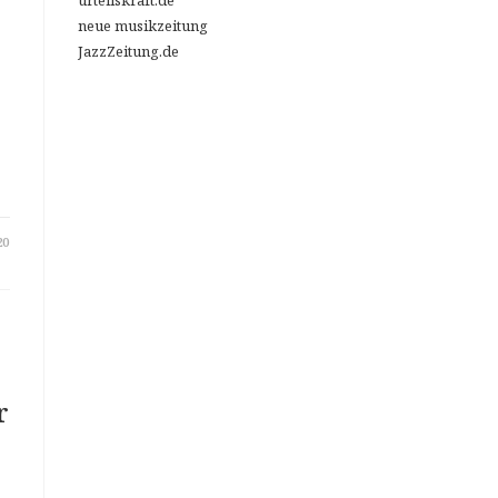
urteilskraft.de
neue musikzeitung
JazzZeitung.de
20
r