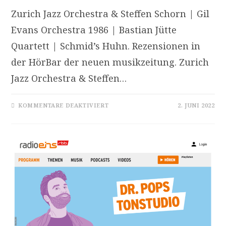
Zurich Jazz Orchestra & Steffen Schorn | Gil
Evans Orchestra 1986 | Bastian Jütte
Quartett | Schmid’s Huhn. Rezensionen in
der HörBar der neuen musikzeitung. Zurich
Jazz Orchestra & Steffen…
FÜR
KOMMENTARE DEAKTIVIERT
2. JUNI 2022
ZWEI
BIG
BANDS
UND
ZWEI
QUARTETTE
–
FRISCHE
JAZZ-
CDS
IN
DER
HÖRBAR
MAI
2022