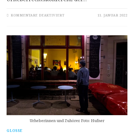
FÜR
KOMMENTARE DEAKTIVIERT
11. JANUAR 2022
IM
MASCHINENRAUM
DER
UNGERECHTIGKEITEN
Urheberinnen und Zuhörer. Foto: Hufner
GLOSSE