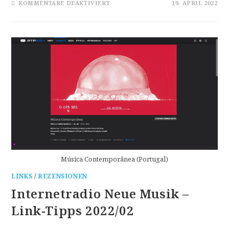
FÜR
KOMMENTARE DEAKTIVIERT
19. APRIL 2022
ARTGERECHTE
HALTUNG
DER
KREATIVEN?
Música Contemporânea (Portugal)
LINKS
/
REZENSIONEN
Internetradio Neue Musik –
Link-Tipps 2022/02