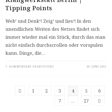
Tipping Points
Web‘ und Denk‘! Zeig‘ und lies‘! In den
unendlichen Weiten des Netzes findet sich
immer wieder mal ein Stück, durch das man
nicht einfach durchscrollen oder vorspulen
kann. Dinge, die…
FÜR
KOMMENTARE DEAKTIVIERT
30. JUNI 2021
LINK-
TIPPS
2021/06
–
KLANGWERKSTATT
BERLIN
|
1
2
3
4
5
6
Zur vorherigen Seite
TIPPING
POINTS
7
…
27
Zur näc