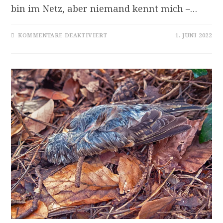
bin im Netz, aber niemand kennt mich –…
FÜR
KOMMENTARE DEAKTIVIERT
1. JUNI 2022
LINK-
TIPPS
2022/02
BIS
2022/05