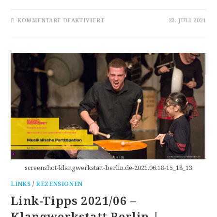
FÜR
KOMMENTARE DEAKTIVIERT
23. JULI 2021
KLANG-
PRISMEN:
CDS
VON
BEETHOVEN
BIS
FRED
FRITH
screenshot-klangwerkstatt-berlin.de-2021.06.18-15_18_13
LINKS
/
REZENSIONEN
Link-Tipps 2021/06 –
Klangwerkstatt Berlin |